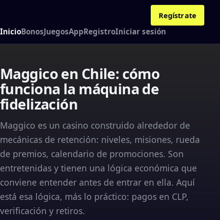
Regístrate
Inicio
Bonos
Juegos
App
Registro
Iniciar sesión
Maggico en Chile: cómo
funciona la máquina de
fidelización
Maggico es un casino construido alrededor de
mecánicas de retención: niveles, misiones, rueda
de premios, calendario de promociones. Son
entretenidas y tienen una lógica económica que
conviene entender antes de entrar en ella. Aquí
está esa lógica, más lo práctico: pagos en CLP,
verificación y retiros.