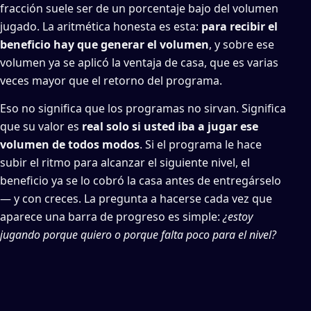
fracción suele ser de un porcentaje bajo del volumen
jugado. La aritmética honesta es esta:
para recibir el
beneficio hay que generar el volumen
, y sobre ese
volumen ya se aplicó la ventaja de casa, que es varias
veces mayor que el retorno del programa.
Eso no significa que los programas no sirvan. Significa
que su valor es
real solo si usted iba a jugar ese
volumen de todos modos
. Si el programa le hace
subir el ritmo para alcanzar el siguiente nivel, el
beneficio ya se lo cobró la casa antes de entregárselo
— y con creces. La pregunta a hacerse cada vez que
aparece una barra de progreso es simple:
¿estoy
jugando porque quiero o porque falta poco para el nivel?