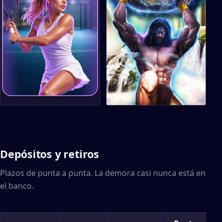
Depósitos y retiros
Plazos de punta a punta. La demora casi nunca está en
el banco.