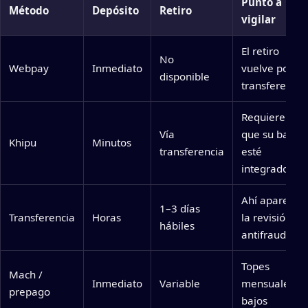
Punto a
Método
Depósito
Retiro
vigilar
El retiro
No
Webpay
Inmediato
vuelve por
disponible
transferencia
Requiere
Vía
que su banco
Khipu
Minutos
transferencia
esté
integrado
Ahí aparece
1–3 días
Transferencia
Horas
la revisión
hábiles
antifraude
Topes
Mach /
Inmediato
Variable
mensuales
prepago
bajos